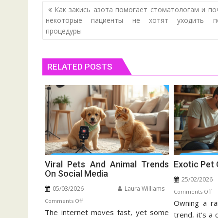
Post
Как закись азота помогает стоматологам и по
navigation
некоторые пациенты не хотят уходить п
процедуры
RELATED POSTS
Viral Pets And Animal Trends
Exotic Pet
On Social Media
25/02/2026
05/03/2026
Laura Williams
o
Comments Off
on
Comments Off
Owning a rar
Ex
The internet moves fast, yet some
Viral
Pe
trend, it’s a