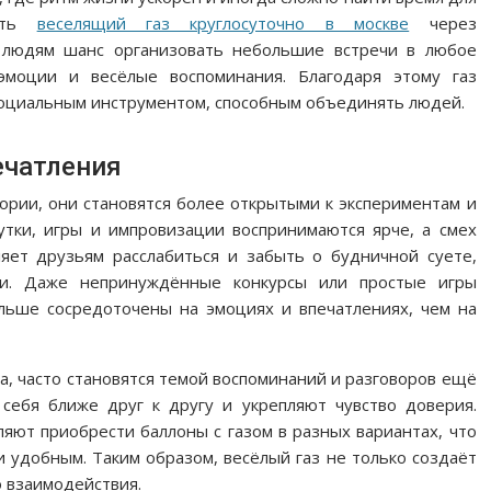
вать
веселящий газ круглосуточно в москве
через
 людям шанс организовать небольшие встречи в любое
эмоции и весёлые воспоминания. Благодаря этому газ
 социальным инструментом, способным объединять людей.
ечатления
ории, они становятся более открытыми к экспериментам и
утки, игры и импровизации воспринимаются ярче, а смех
ляет друзьям расслабиться и забыть о будничной суете,
ти. Даже непринуждённые конкурсы или простые игры
льше сосредоточены на эмоциях и впечатлениях, чем на
а, часто становятся темой воспоминаний и разговоров ещё
ебя ближе друг к другу и укрепляют чувство доверия.
ют приобрести баллоны с газом в разных вариантах, что
и удобным. Таким образом, весёлый газ не только создаёт
о взаимодействия.