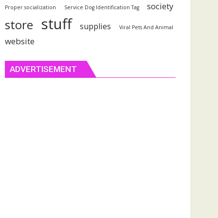
society
Proper socialization
Service Dog Identification Tag
stuff
store
supplies
Viral Pets And Animal
website
ADVERTISEMENT