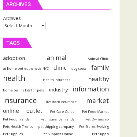
ARCHIVES
Archives
TAGS
animal
adoption
Animal Clinic
family
clinic
at home pet euthanasia NYC
dog coats
health
healthy
Health Insurance
information
industry
home testing kits for pets
insurance
market
livestock insurance
outlet
online
Pet Care Guide
Pet Food Market
Pet Food Trends
Pet Insurance Trends
Pet Ownership
Pets Health Trends
pet shipping company
Pet Stores Evolving
Pet Supplies
Pet Supplies Online
Pet Supply