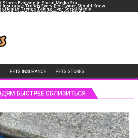
t Stores Evolving In Social Media Era
t Insurance Trends Every Pet Owner Should Know
ts Health Trends Taking Over Social Media
t Food Trends Taking Over Social Media
ral Pets And Animal Trends On Social Media
H
PETS INSURANCE
PETS STORES
ЮДЯМ БЫСТРЕЕ СБЛИЗИТЬСЯ