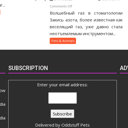
nership
...
on
Comments Off
ide
Волшебный газ в стоматологии
Как
закись
Закись азота, более известная как
азота
веселящий газ, уже давно стала
помогает
неотъемлемым инструментом...
стоматологам
Pets & Animals
и
почему
некоторые
пациенты
SUBSCRIPTION
AD
не
хотят
уходить
Enter your email address:
после
now
процедуры
dia
ia
Delivered by
Oddstuff Pets