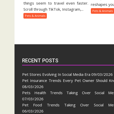
Pets
things seem to travel even faster.
Ow
reshapes your
And
Gu
Scroll through TikTok, Instagram,...
Pets & Animals
Animal
Pets & Animals
Trends
On
Social
Media
RECENT POSTS
Pet Stores Evolving In Social Media Era
09/03/2026
Pet Insurance Trends Every Pet Owner Should K
08/03/2026
Pets Health Trends Taking Over Social Me
07/03/2026
Pet Food Trends Taking Over Social Med
06/03/2026