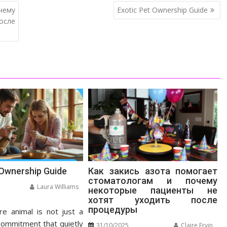
чему
Exotic Pet Ownership Guide
осле
 Ownership Guide
Как закись азота помогает
стоматологам и почему
Laura Williams
некоторые пациенты не
хотят уходить после
n
процедуры
e animal is not just a
otic
t
 commitment that quietly
31/10/2025
Claire Ervin