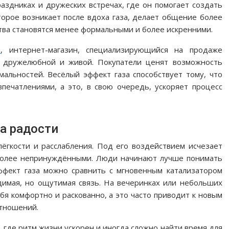
раздниках и дружеских встречах, где он помогает создать
торое возникает после вдоха газа, делает общение более
ва становятся менее формальными и более искренними.
н
, интернет-магазин, специализирующийся на продаже
у дружелюбной и живой. Покупатели ценят возможность
альностей. Весёлый эффект газа способствует тому, что
печатлениями, а это, в свою очередь, ускоряет процесс
а радости
ёгкости и расслабления. Под его воздействием исчезает
 более непринуждёнными. Люди начинают лучше понимать
ффект газа можно сравнить с мгновенным катализатором
имая, но ощутимая связь. На вечеринках или небольших
ебя комфортно и раскованно, а это часто приводит к новым
тношений.
, где ритм жизни ускорен и иногда сложно найти время для