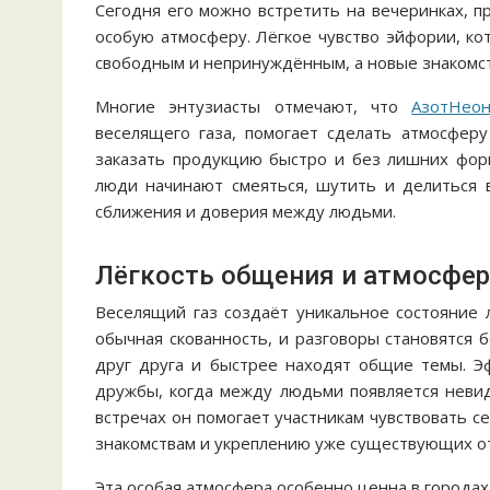
Сегодня его можно встретить на вечеринках, п
особую атмосферу. Лёгкое чувство эйфории, ко
свободным и непринуждённым, а новые знакомст
Многие энтузиасты отмечают, что
АзотНео
веселящего газа, помогает сделать атмосфер
заказать продукцию быстро и без лишних форм
люди начинают смеяться, шутить и делиться в
сближения и доверия между людьми.
Лёгкость общения и атмосфер
Веселящий газ создаёт уникальное состояние л
обычная скованность, и разговоры становятся
друг друга и быстрее находят общие темы. Э
дружбы, когда между людьми появляется невид
встречах он помогает участникам чувствовать с
знакомствам и укреплению уже существующих о
Эта особая атмосфера особенно ценна в городах